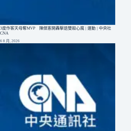
3度作客天母奪MVP 陳傑憲開轟擊退雙殺心魔 | 運動 | 中央社
CNA
6 8 月, 2026