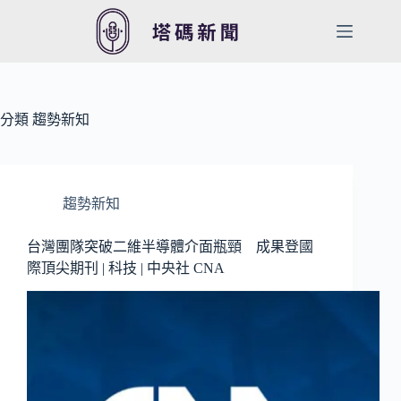
跳
至
主
要
內
容
分類
趨勢新知
趨勢新知
台灣團隊突破二維半導體介面瓶頸 成果登國
際頂尖期刊 | 科技 | 中央社 CNA