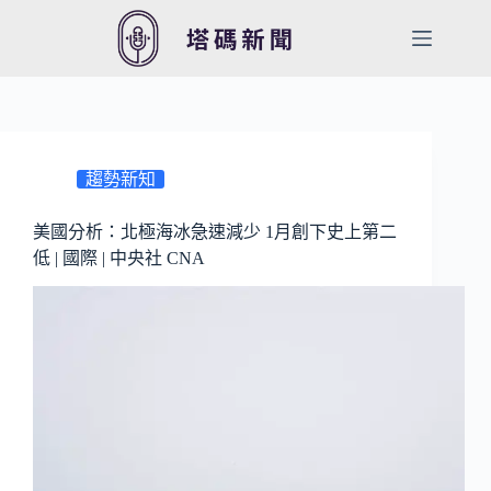
跳
至
主
要
內
容
趨勢新知
美國分析：北極海冰急速減少 1月創下史上第二
低 | 國際 | 中央社 CNA