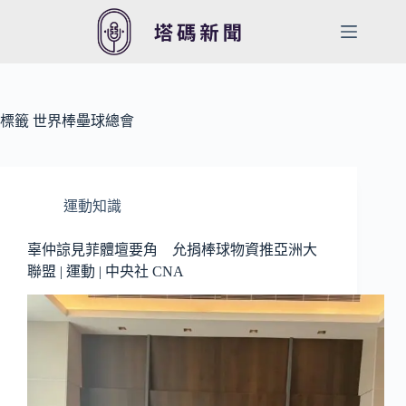
跳
至
主
要
內
容
標籤
世界棒壘球總會
運動知識
辜仲諒見菲體壇要角 允捐棒球物資推亞洲大
聯盟 | 運動 | 中央社 CNA