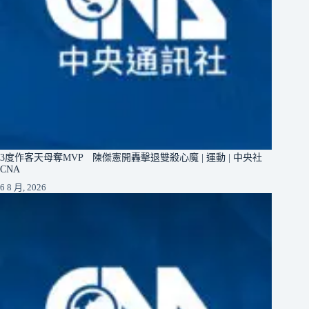
3度作客天母奪MVP 陳傑憲開轟擊退雙殺心魔 | 運動 | 中央社
CNA
6 8 月, 2026