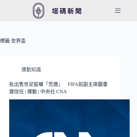
跳
至
主
要
內
容
標籤
世界盃
運動知識
批出售世足股權「荒唐」 FIFA前副主席籲重
建信任 | 運動 | 中央社 CNA