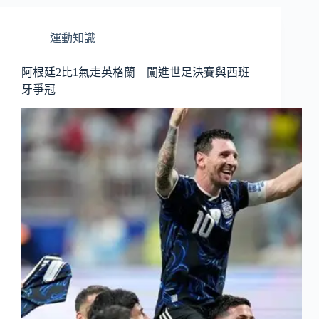
運動知識
阿根廷2比1氣走英格蘭 闖進世足決賽與西班
牙爭冠