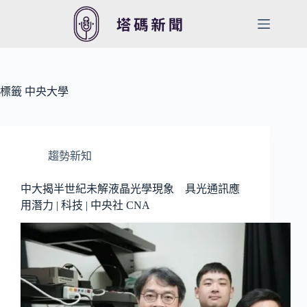
跳
至
主
要
內
容
標籤
中央大學
趨勢新知
中大揭半世紀未解液晶光學現象 具光通訊應
用潛力 | 科技 | 中央社 CNA