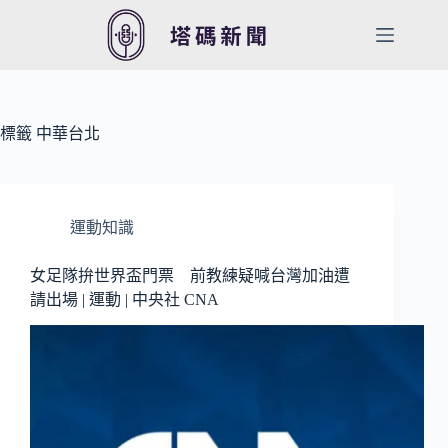
跳
至
主
要
內
容
標籤
中華台北
運動知識
女足隊拚世界盃門票 前教練疑喊台灣加油遭
請出場 | 運動 | 中央社 CNA