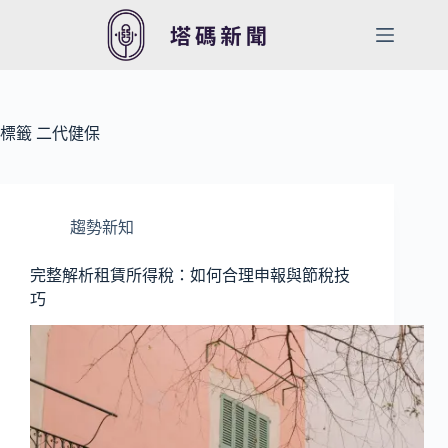
跳
至
主
要
內
容
標籤
二代健保
趨勢新知
完整解析租賃所得稅：如何合理申報與節稅技
巧