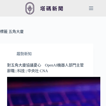
跳
至
主
要
內
容
標籤
五角大廈
趨勢新知
對五角大廈協議憂心 OpenAI機器人部門主管
辭職 | 科技 | 中央社 CNA