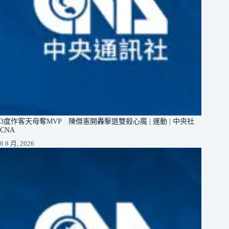
3度作客天母奪MVP 陳傑憲開轟擊退雙殺心魔 | 運動 | 中央社
CNA
6 8 月, 2026