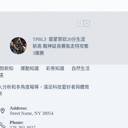
TPBL》雷蒙恩砍20分生涯
新高 戰神延長賽氣走特攻奪
3連勝
勢新知
運動知識
彩券知識
自然生活
訊
入分析和多角度報導，滿足科技愛好者與體育
求
Address:
Street Name, NY 38954
Phone:
578-393-4937