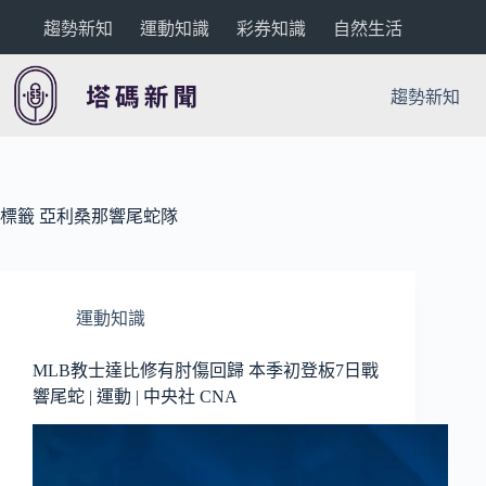
跳
趨勢新知
運動知識
彩券知識
自然生活
至
主
要
趨勢新知
內
容
標籤
亞利桑那響尾蛇隊
運動知識
MLB教士達比修有肘傷回歸 本季初登板7日戰
響尾蛇 | 運動 | 中央社 CNA