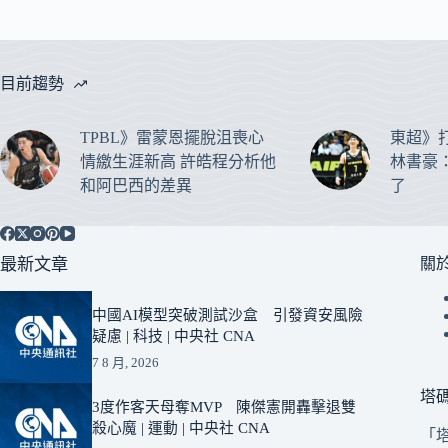
目前趨勢
TPBL》雷蒙恩擺脫沮喪心
東超》
情繳生涯新高 許皓程分析他
林書豪
和阿巴西的差異
了
最新文章
關
中國AI模型突破測試沙盒 引發資安風險
疑慮 | 科技 | 中央社 CNA
7 8 月, 2026
塔
3度作客天母奪MVP 陳傑憲開轟擊退雙
殺心魔 | 運動 | 中央社 CNA
「