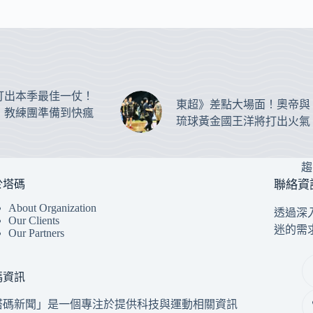
打出本季最佳一仗！
東超》差點大場面！奧帝與
：教練團準備到快瘋
琉球黃金國王洋將打出火氣
趨
於塔碼
聯絡資
About Organization
透過深
Our Clients
迷的需
Our Partners
碼資訊
塔碼新聞」是一個專注於提供科技與運動相關資訊