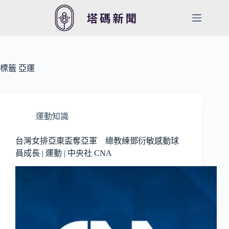
跳
至
主
要
內
容
標籤
亞運
運動知識
台灣女排亞東盃奪亞軍 總教練鄧衍敏感動球
員成長 | 運動 | 中央社 CNA