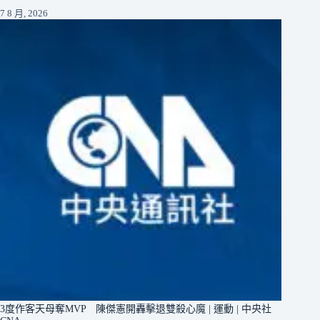
7 8 月, 2026
3度作客天母奪MVP 陳傑憲開轟擊退雙殺心魔 | 運動 | 中央社