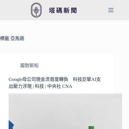
跳
至
主
要
內
容
標籤
亞馬遜
趨勢新知
Google母公司現金流首度轉負 科技巨擘AI支
出壓力浮現 | 科技 | 中央社 CNA