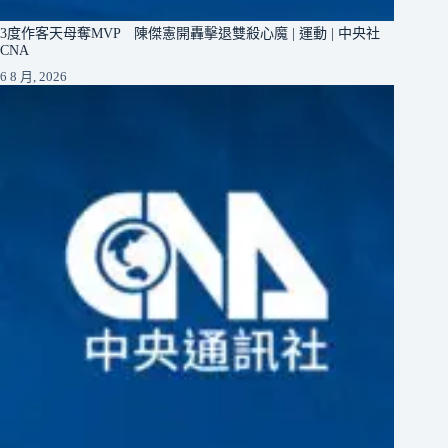
3度作客天母奪MVP 陳傑憲開轟擊退雙殺心魔 | 運動 | 中央社
CNA
6 8 月, 2026