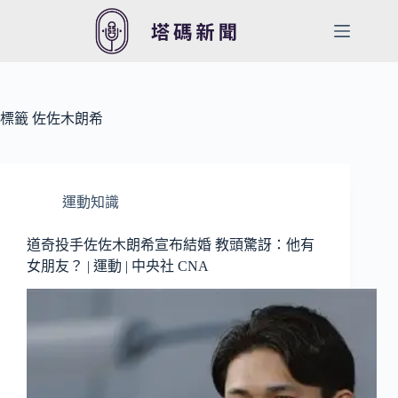
跳
至
主
要
內
容
標籤
佐佐木朗希
運動知識
道奇投手佐佐木朗希宣布結婚 教頭驚訝：他有
女朋友？ | 運動 | 中央社 CNA