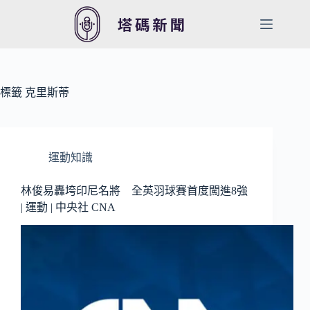
跳
至
主
要
內
容
標籤
克里斯蒂
運動知識
林俊易轟垮印尼名將 全英羽球賽首度闖進8強
| 運動 | 中央社 CNA