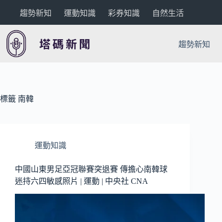
跳
趨勢新知
運動知識
彩券知識
自然生活
至
主
要
趨勢新知
內
容
標籤
南韓
運動知識
中國山東男足亞冠聯賽突退賽 傳擔心南韓球
迷持六四敏感照片 | 運動 | 中央社 CNA