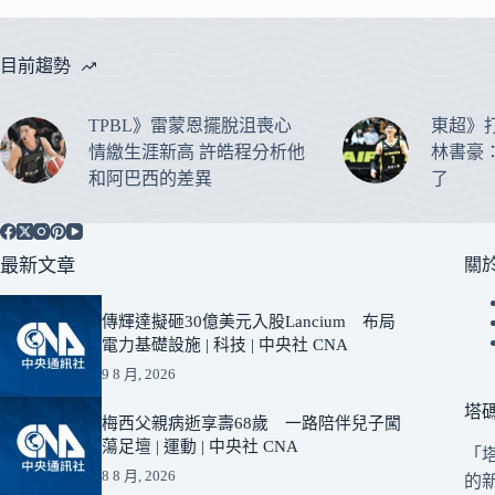
目前趨勢
TPBL》雷蒙恩擺脫沮喪心
東超》
情繳生涯新高 許皓程分析他
林書豪
和阿巴西的差異
了
最新文章
關
傳輝達擬砸30億美元入股Lancium 布局
電力基礎設施 | 科技 | 中央社 CNA
9 8 月, 2026
塔
梅西父親病逝享壽68歲 一路陪伴兒子闖
蕩足壇 | 運動 | 中央社 CNA
「
8 8 月, 2026
的