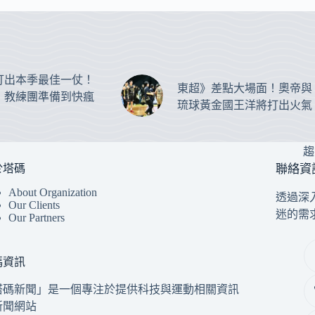
打出本季最佳一仗！
東超》差點大場面！奧帝與
：教練團準備到快瘋
琉球黃金國王洋將打出火氣
趨
於塔碼
聯絡資
About Organization
透過深
Our Clients
迷的需
Our Partners
碼資訊
塔碼新聞」是一個專注於提供科技與運動相關資訊
新聞網站