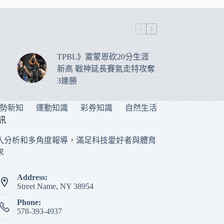
TPBL》雷蒙恩砍20分生涯
新高 戰神延長賽氣走特攻奪
3連勝
勢新知
運動知識
彩券知識
自然生活
訊
入分析和多角度報導，滿足科技愛好者與體育
求
Address:
Street Name, NY 38954
Phone:
578-393-4937