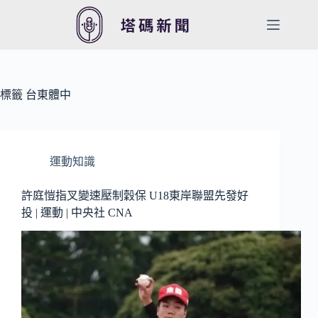
跳
至
主
要
內
容
標籤
台東體中
運動知識
許庭愷指叉變速壓制穀保 U18東岸聯盟先發好
投 | 運動 | 中央社 CNA