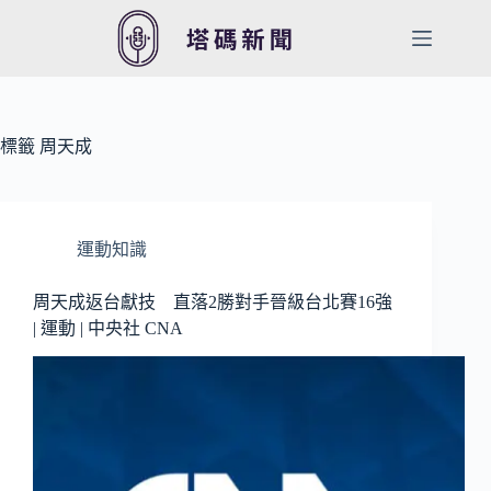
跳
至
主
要
內
容
標籤
周天成
運動知識
周天成返台獻技 直落2勝對手晉級台北賽16強
| 運動 | 中央社 CNA