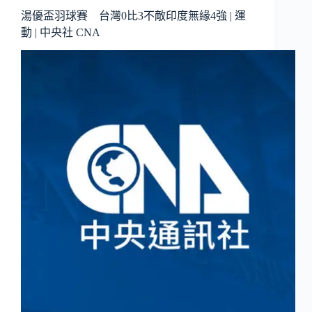
湯優盃羽球賽 台灣0比3不敵印度無緣4強 | 運
動 | 中央社 CNA