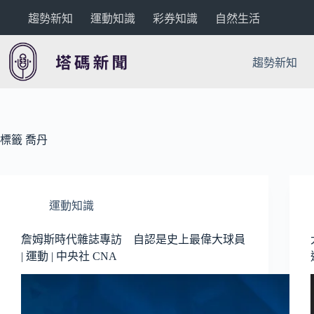
跳
趨勢新知
運動知識
彩券知識
自然生活
至
主
要
趨勢新知
內
容
標籤
喬丹
運動知識
詹姆斯時代雜誌專訪 自認是史上最偉大球員
| 運動 | 中央社 CNA