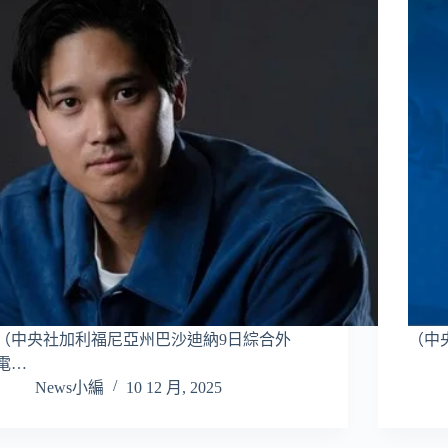
（中央社加利福尼亞州巴沙迪納9日綜合外
（中
電…
News小編
10 12 月, 2025