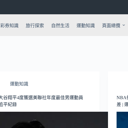
彩券知識
旅行探索
自然生活
運動知識
頁面總攬
運動知識
大谷翔平4度獲選美聯社年度最佳男運動員
NB
追平紀錄
差 | 