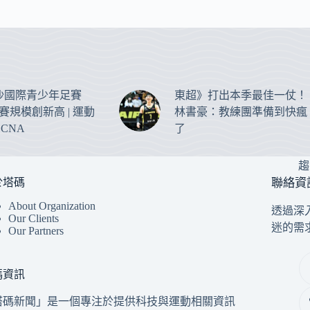
沙國際青少年足賽
東超》打出本季最佳一仗！
參賽規模創新高 | 運動
林書豪：教練團準備到快瘋
 CNA
了
趨
於塔碼
聯絡資
About Organization
透過深
Our Clients
迷的需
Our Partners
碼資訊
塔碼新聞」是一個專注於提供科技與運動相關資訊