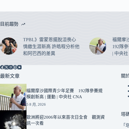
目前趨勢
TPBL》雷蒙恩擺脫沮喪心
福爾摩
情繳生涯新高 許皓程分析他
192隊
和阿巴西的差異
| 中央社
最新文章
關
福爾摩沙國際青少年足賽 192隊參賽規
模創新高 | 運動 | 中央社 CNA
5 8 月, 2026
塔
歐洲將迎2006年以來首次日全食 觀測資
訊一次看
「