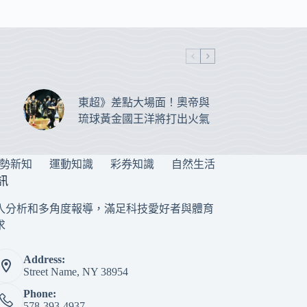
東超》差點大場面！奧帝與
琉球黃金國王洋將打出火氣
勢新知
運動知識
彩券知識
自然生活
訊
入分析和多角度報導，滿足科技愛好者與體育
求
Address:
Street Name, NY 38954
Phone:
578-393-4937