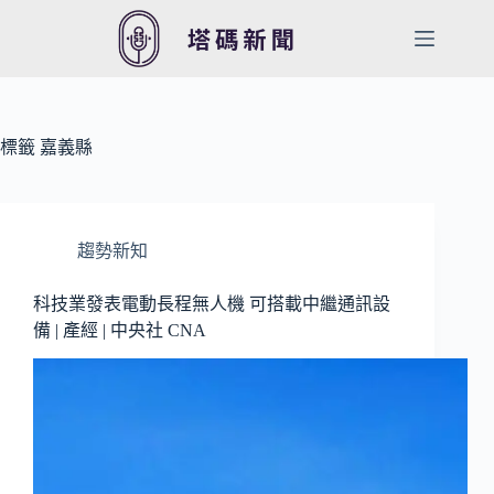
跳
至
主
要
內
容
標籤
嘉義縣
趨勢新知
科技業發表電動長程無人機 可搭載中繼通訊設
備 | 產經 | 中央社 CNA