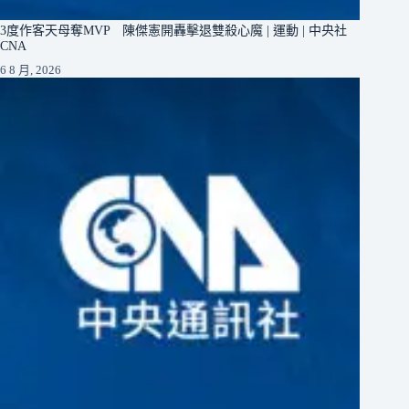
3度作客天母奪MVP 陳傑憲開轟擊退雙殺心魔 | 運動 | 中央社
CNA
6 8 月, 2026