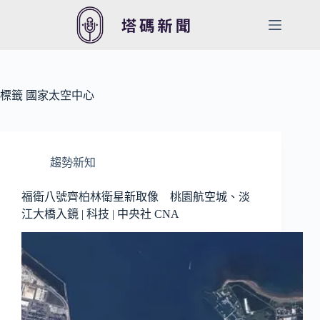
跳
至
主
要
內
容
標籤
國家太空中心
趨勢新知
福衛八號齊柏林衛星新取像 桃園航空城、淡
江大橋入鏡 | 科技 | 中央社 CNA