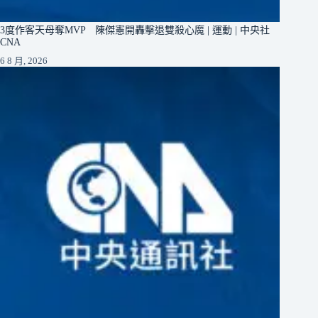
3度作客天母奪MVP 陳傑憲開轟擊退雙殺心魔 | 運動 | 中央社
CNA
6 8 月, 2026