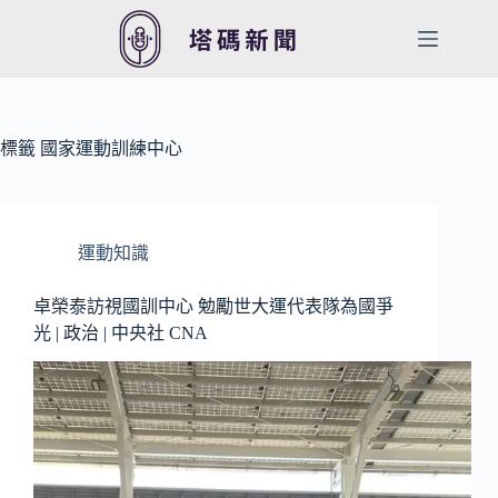
跳
至
主
要
內
容
標籤
國家運動訓練中心
運動知識
卓榮泰訪視國訓中心 勉勵世大運代表隊為國爭
光 | 政治 | 中央社 CNA