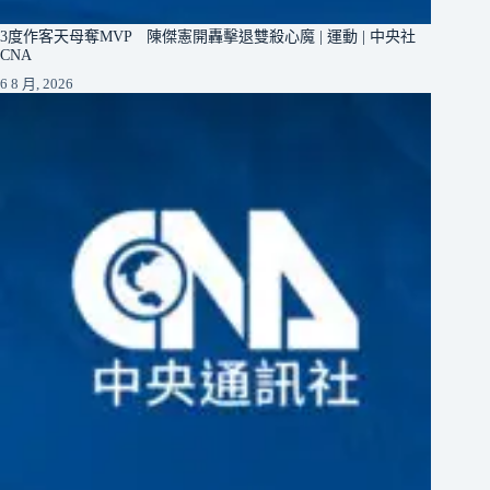
3度作客天母奪MVP 陳傑憲開轟擊退雙殺心魔 | 運動 | 中央社
CNA
6 8 月, 2026