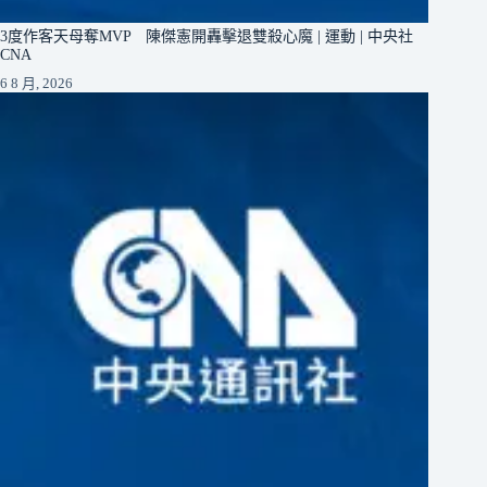
3度作客天母奪MVP 陳傑憲開轟擊退雙殺心魔 | 運動 | 中央社
CNA
6 8 月, 2026