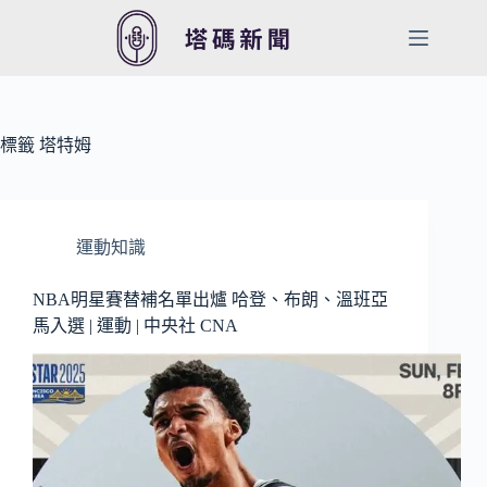
跳
至
主
要
內
容
標籤
塔特姆
運動知識
NBA明星賽替補名單出爐 哈登、布朗、溫班亞
馬入選 | 運動 | 中央社 CNA