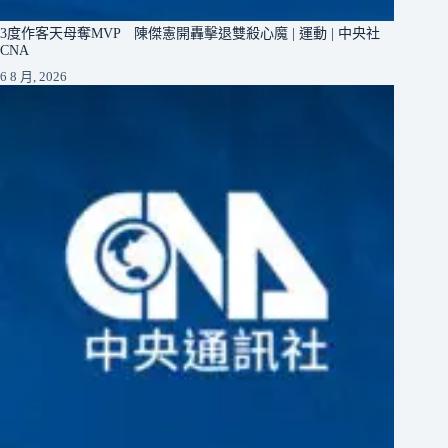
3度作客天母奪MVP 陳傑憲開轟擊退雙殺心魔 | 運動 | 中央社
CNA
6 8 月, 2026