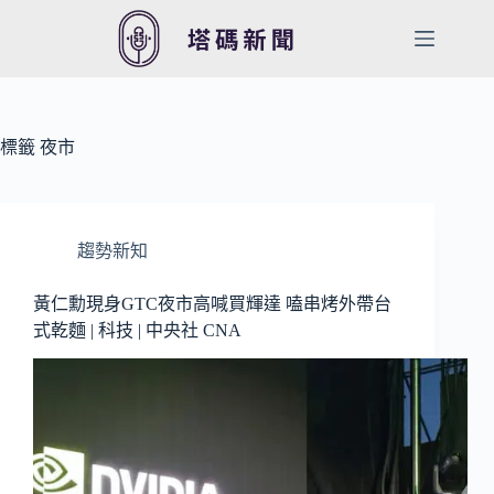
跳
至
主
要
內
容
標籤
夜市
趨勢新知
黃仁勳現身GTC夜市高喊買輝達 嗑串烤外帶台
式乾麵 | 科技 | 中央社 CNA