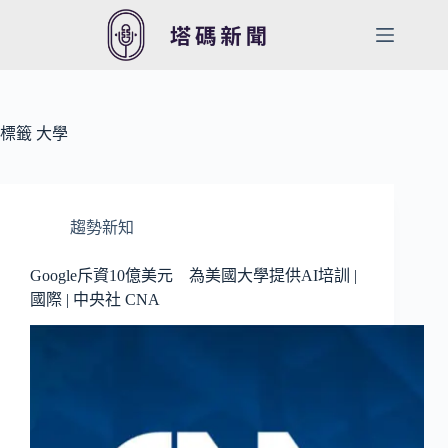
跳
至
主
要
內
容
標籤
大學
趨勢新知
Google斥資10億美元 為美國大學提供AI培訓 |
國際 | 中央社 CNA