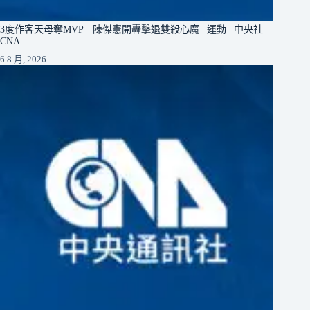
3度作客天母奪MVP 陳傑憲開轟擊退雙殺心魔 | 運動 | 中央社
CNA
6 8 月, 2026