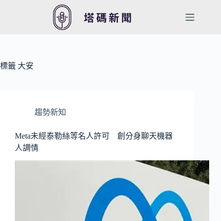
跳
至
主
要
內
容
標籤
大安
趨勢新知
Meta未經泰勒絲等名人許可 創分身聊天機器
人調情