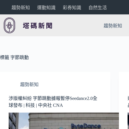
跳
趨勢新知
運動知識
彩券知識
自然生活
至
主
要
趨勢新知
內
容
標籤
字節跳動
趨勢新知
涉版權糾紛 字節跳動據報暫停Seedance2.0全
球發布 | 科技 | 中央社 CNA