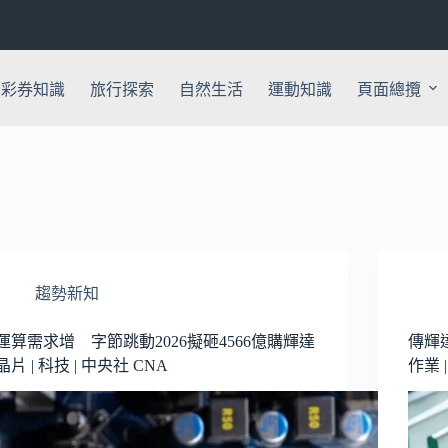
彩券知識
旅行探索
自然生活
運動知識
頁面總攬
趨勢新知
運算需求增 字節跳動2026擬砸4566億購輝達
傳輝
晶片 | 科技 | 中央社 CNA
作業 