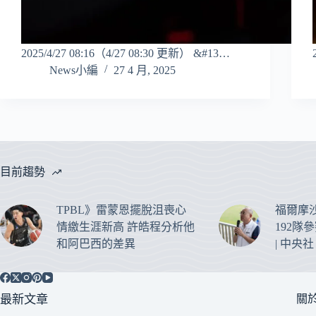
2025/4/27 08:16（4/27 08:30 更新） &#13…
News小編
27 4 月, 2025
目前趨勢
TPBL》雷蒙恩擺脫沮喪心
福爾摩
情繳生涯新高 許皓程分析他
192隊
和阿巴西的差異
| 中央社
最新文章
關