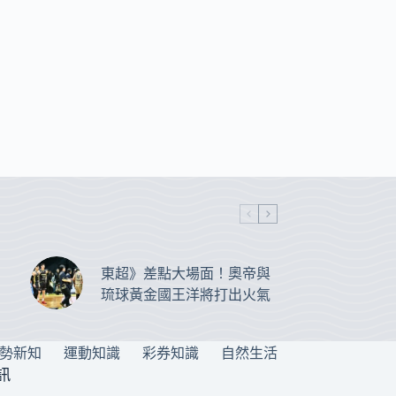
東超》差點大場面！奧帝與
琉球黃金國王洋將打出火氣
勢新知
運動知識
彩券知識
自然生活
訊