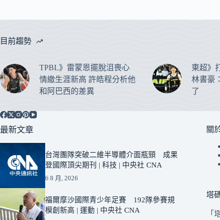
目前趨勢
TPBL》雷蒙恩擺脫沮喪心
東超》
情繳生涯新高 許皓程分析他
林書豪
和阿巴西的差異
了
最新文章
關
台灣團隊突破二維半導體介面瓶頸 成果
登國際頂尖期刊 | 科技 | 中央社 CNA
6 8 月, 2026
塔
福爾摩沙國際青少年足賽 192隊參賽規
模創新高 | 運動 | 中央社 CNA
「