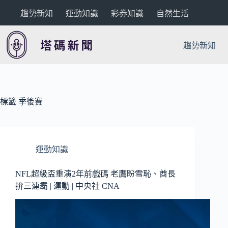
跳
趨勢新知
運動知識
彩券知識
自然生活
至
主
要
趨勢新知
內
容
標籤
季後賽
運動知識
NFL超級盃重演2年前戲碼 老鷹盼雪恥、酋長
拚三連霸 | 運動 | 中央社 CNA