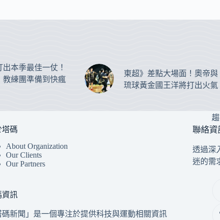
打出本季最佳一仗！
東超》差點大場面！奧帝與
：教練團準備到快瘋
琉球黃金國王洋將打出火氣
趨
於塔碼
聯絡資
About Organization
透過深
Our Clients
迷的需
Our Partners
碼資訊
塔碼新聞」是一個專注於提供科技與運動相關資訊