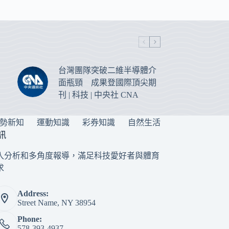
台灣團隊突破二維半導體介
面瓶頸 成果登國際頂尖期
刊 | 科技 | 中央社 CNA
勢新知
運動知識
彩券知識
自然生活
訊
入分析和多角度報導，滿足科技愛好者與體育
求
Address:
Street Name, NY 38954
Phone:
578-393-4937