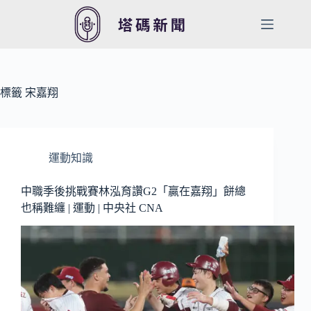
跳
至
主
要
內
容
標籤
宋嘉翔
運動知識
中職季後挑戰賽林泓育讚G2「贏在嘉翔」餅總
也稱難纏 | 運動 | 中央社 CNA