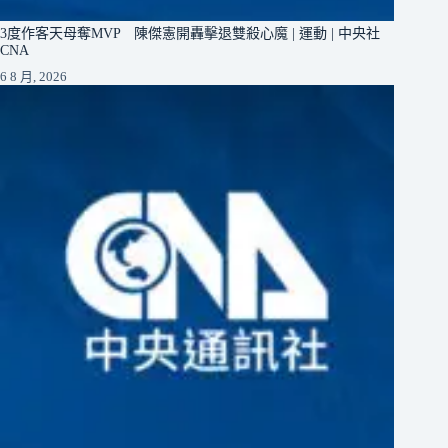
3度作客天母奪MVP 陳傑憲開轟擊退雙殺心魔 | 運動 | 中央社
CNA
6 8 月, 2026