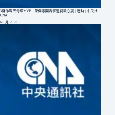
3度作客天母奪MVP 陳傑憲開轟擊退雙殺心魔 | 運動 | 中央社
CNA
6 8 月, 2026