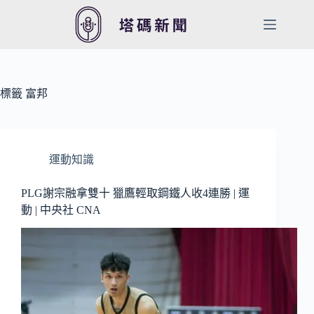
跳
至
主
要
內
容
標籤
富邦
運動知識
PLG謝宗融拿雙十 獵鷹輕取鋼鐵人收4連勝 | 運
動 | 中央社 CNA