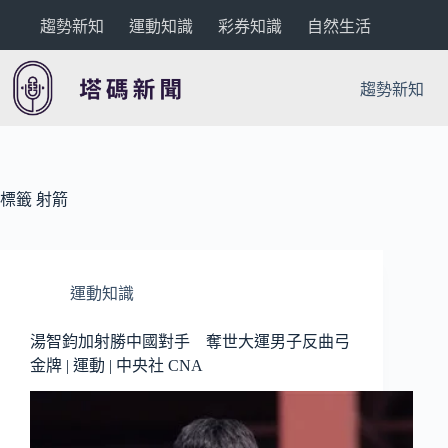
跳
趨勢新知
運動知識
彩券知識
自然生活
至
主
要
趨勢新知
內
容
標籤
射箭
運動知識
湯智鈞加射勝中國對手 奪世大運男子反曲弓
金牌 | 運動 | 中央社 CNA