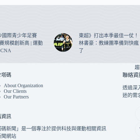
沙國際青少年足賽
東超》打出本季最佳一仗！
參賽規模創新高 | 運動
林書豪：教練團準備到快瘋
 CNA
了
趨
於塔碼
聯絡資
About Organization
透過深
Our Clients
迷的需
Our Partners
碼資訊
塔碼新聞」是一個專注於提供科技與運動相關資訊
新聞網站