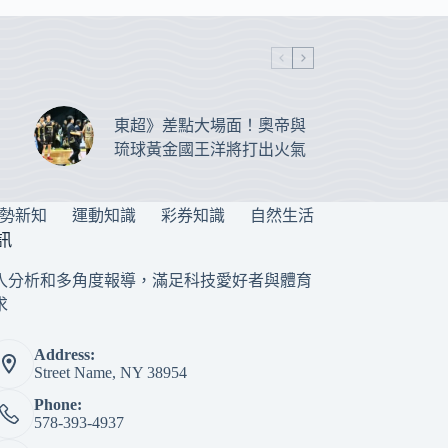
東超》差點大場面！奧帝與
琉球黃金國王洋將打出火氣
勢新知
運動知識
彩券知識
自然生活
訊
入分析和多角度報導，滿足科技愛好者與體育
求
Address:
Street Name, NY 38954
Phone:
578-393-4937