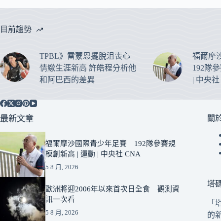
目前趨勢
TPBL》雷蒙恩擺脫沮喪心
福爾摩
情繳生涯新高 許皓程分析他
192隊
和阿巴西的差異
| 中央社
最新文章
關
福爾摩沙國際青少年足賽 192隊參賽規
模創新高 | 運動 | 中央社 CNA
5 8 月, 2026
塔
歐洲將迎2006年以來首次日全食 觀測資
訊一次看
「
5 8 月, 2026
的