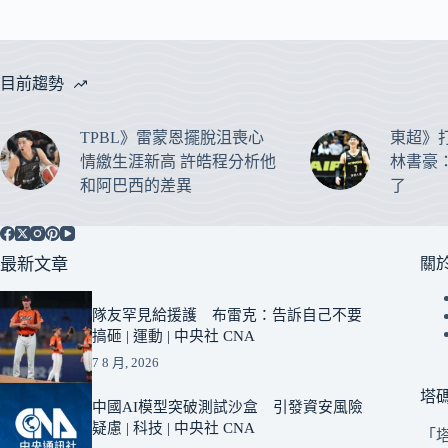
目前趨勢
TPBL》雷蒙恩擺脫沮喪心
東超》
情繳生涯新高 許皓程分析他
林書豪
和阿巴西的差異
了
最新文章
關
隊友罕見給援護 布雷克：告訴自己不要
搞砸 | 運動 | 中央社 CNA
7 8 月, 2026
塔
中國AI模型突破測試沙盒 引發資安風險
疑慮 | 科技 | 中央社 CNA
「