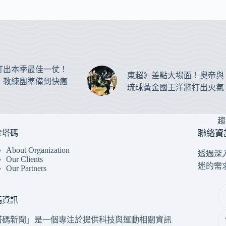
打出本季最佳一仗！
東超》差點大場面！奧帝與
：教練團準備到快瘋
琉球黃金國王洋將打出火氣
趨
於塔碼
聯絡資
About Organization
透過深
Our Clients
迷的需
Our Partners
碼資訊
塔碼新聞」是一個專注於提供科技與運動相關資訊