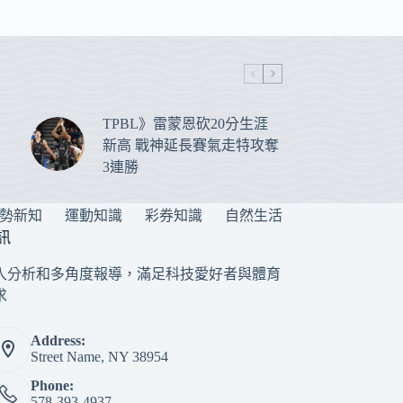
TPBL》雷蒙恩砍20分生涯
新高 戰神延長賽氣走特攻奪
3連勝
勢新知
運動知識
彩券知識
自然生活
訊
入分析和多角度報導，滿足科技愛好者與體育
求
Address:
Street Name, NY 38954
Phone:
578-393-4937