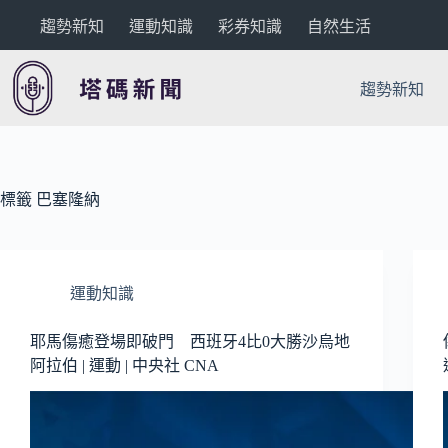
跳
趨勢新知
運動知識
彩券知識
自然生活
至
主
要
趨勢新知
內
容
標籤
巴塞隆納
運動知識
耶馬傷癒登場即破門 西班牙4比0大勝沙烏地
阿拉伯 | 運動 | 中央社 CNA