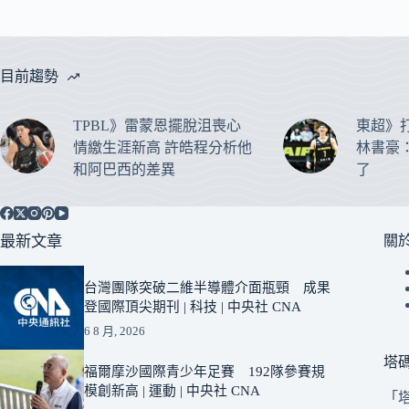
目前趨勢
TPBL》雷蒙恩擺脫沮喪心
東超》
情繳生涯新高 許皓程分析他
林書豪
和阿巴西的差異
了
最新文章
關
台灣團隊突破二維半導體介面瓶頸 成果
登國際頂尖期刊 | 科技 | 中央社 CNA
6 8 月, 2026
塔
福爾摩沙國際青少年足賽 192隊參賽規
模創新高 | 運動 | 中央社 CNA
「