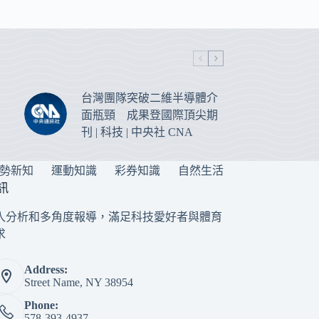
台灣團隊突破二維半導體介
面瓶頸 成果登國際頂尖期
刊 | 科技 | 中央社 CNA
勢新知
運動知識
彩券知識
自然生活
訊
入分析和多角度報導，滿足科技愛好者與體育
求
Address:
Street Name, NY 38954
Phone:
578-393-4937