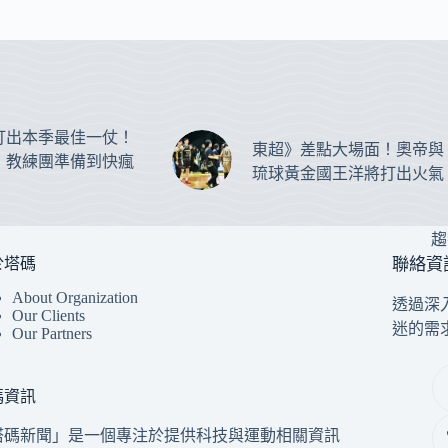
打出本季最佳一仗！
東超》差點大場面！奧帝與
：教練團準備到快瘋
琉球黃金國王洋將打出火氣
趨
於塔碼
聯絡資
About Organization
透過深
Our Clients
迷的需
Our Partners
碼資訊
塔碼新聞」是一個專注於提供科技與運動相關資訊