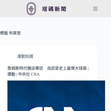
跳
至
主
要
內
容
標籤
布萊恩
運動知識
詹姆斯時代雜誌專訪 自認是史上最偉大球員 |
運動 | 中央社 CNA