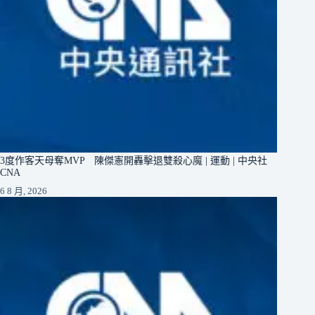
3度作客天母奪MVP 陳傑憲開轟擊退雙殺心魔 | 運動 | 中央社
CNA
6 8 月, 2026