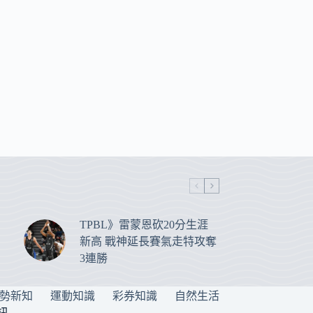
TPBL》雷蒙恩砍20分生涯
新高 戰神延長賽氣走特攻奪
3連勝
勢新知
運動知識
彩券知識
自然生活