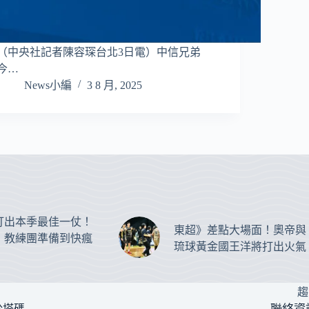
（中央社記者陳容琛台北3日電）中信兄弟
今…
News小編
3 8 月, 2025
打出本季最佳一仗！
東超》差點大場面！奧帝與
：教練團準備到快瘋
琉球黃金國王洋將打出火氣
趨
於塔碼