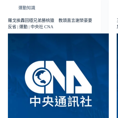
運動知識
羅戈挨轟回穩兄弟勝桃猿 教頭直言謝榮豪要
反省 | 運動 | 中央社 CNA