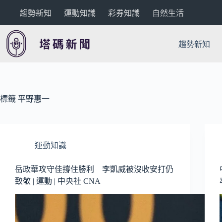
跳
趨勢新知
運動知識
彩券知識
自然生活
至
主
要
趨勢新知
內
容
標籤
平野惠一
運動知識
岳政華攻守佳撐住勝利 李凱威被沒收安打仍
致敬 | 運動 | 中央社 CNA