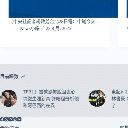
（中央社記者楊啟芳台北28日電）中職今天…
News小編
28 8 月, 2025
目前趨勢
TPBL》雷蒙恩擺脫沮喪心
東超》
情繳生涯新高 許皓程分析他
林書豪
和阿巴西的差異
了
關