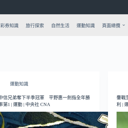
彩券知識
旅行探索
自然生活
運動知識
頁面總攬
運動知識
中信兄弟奪下半季冠軍 平野惠一劍指全年勝
鏖戰
率第1 | 運動 | 中央社 CNA
利 | 