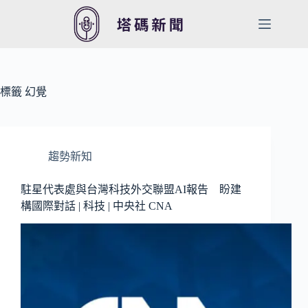
跳
至
主
要
內
容
標籤
幻覺
趨勢新知
駐星代表處與台灣科技外交聯盟AI報告 盼建
構國際對話 | 科技 | 中央社 CNA