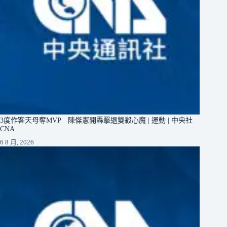
3度作客天母奪MVP 陳傑憲開轟擊退雙殺心魔 | 運動 | 中央社
CNA
6 8 月, 2026