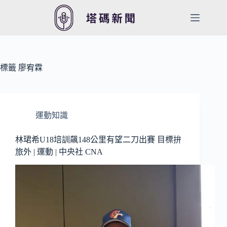
跳
至
主
要
內
容
標籤
廖宥霖
運動知識
林珺希U18培訓飆148公里有望二刀出賽 目標拚
旅外 | 運動 | 中央社 CNA