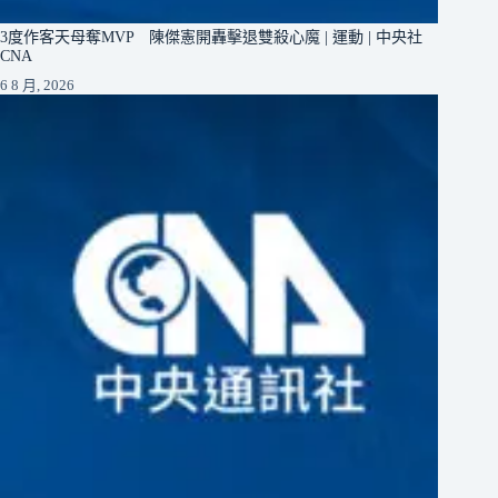
3度作客天母奪MVP 陳傑憲開轟擊退雙殺心魔 | 運動 | 中央社
CNA
6 8 月, 2026