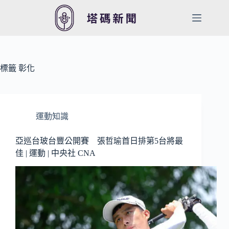
跳
至
主
要
內
容
標籤
彰化
運動知識
亞巡台玻台豐公開賽 張哲瑜首日排第5台將最
佳 | 運動 | 中央社 CNA