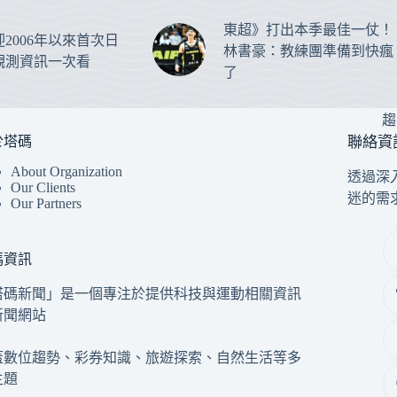
東超》打出本季最佳一仗！
2006年以來首次日
林書豪：教練團準備到快瘋
觀測資訊一次看
了
趨
於塔碼
聯絡資
About Organization
透過深
Our Clients
迷的需
Our Partners
碼資訊
塔碼新聞」是一個專注於提供科技與運動相關資訊
新聞網站
蓋數位趨勢、彩券知識、旅遊探索、自然生活等多
主題