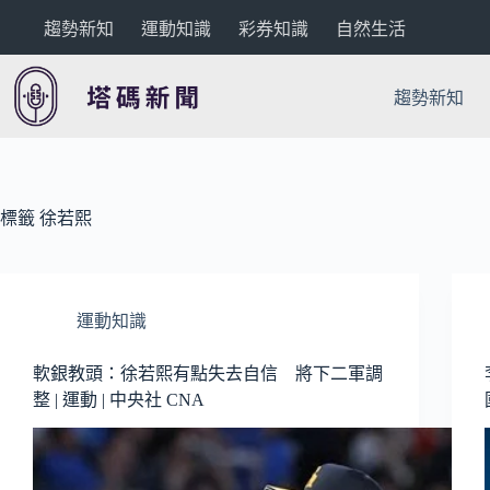
跳
趨勢新知
運動知識
彩券知識
自然生活
至
主
要
趨勢新知
內
容
標籤
徐若熙
運動知識
軟銀教頭：徐若熙有點失去自信 將下二軍調
整 | 運動 | 中央社 CNA