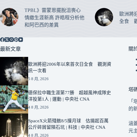
TPBL》雷蒙恩擺脫沮喪心
歐洲將迎
情繳生涯新高 許皓程分析他
全食 
和阿巴西的差異
最新文章
關
歐洲將迎2006年以來首次日全食 觀測資
訊一次看
5 8 月, 2026
塔
德保拉中職生涯第77勝 超越風神成隊史
洋投第1人 | 運動 | 中央社 CNA
「
4 8 月, 2026
的
SpaceX火箭殘骸8/5撞月球 估揚起百萬
涵
公斤碎屑留隕石坑 | 科技 | 中央社 CNA
元
4 8 月, 2026