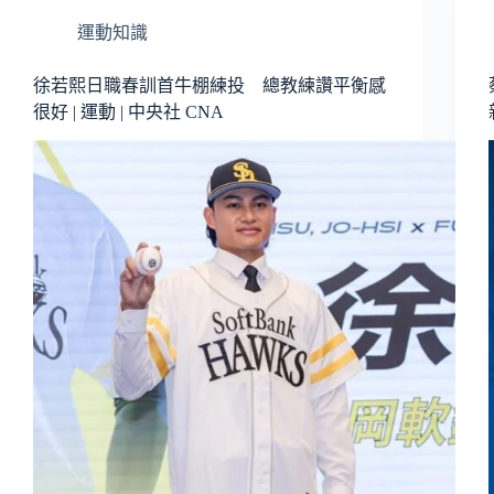
運動知識
徐若熙日職春訓首牛棚練投 總教練讚平衡感
很好 | 運動 | 中央社 CNA