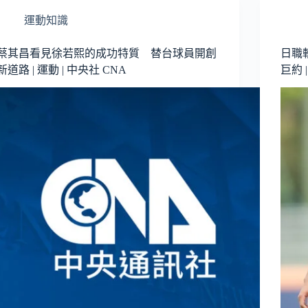
運動知識
蔡其昌看見徐若熙的成功特質 替台球員開創
日職
新道路 | 運動 | 中央社 CNA
巨約 