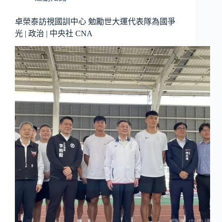
卓榮泰訪視國訓中心 勉勵世大運代表隊為國爭
光 | 政治 | 中央社 CNA