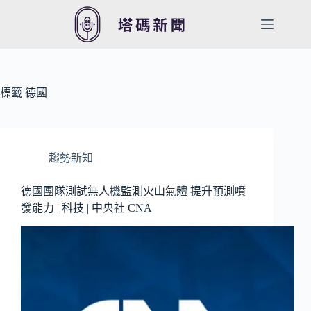
跳
至
主
要
內
容
標籤
德國
趨勢新知
德國團隊測試無人機監測火山氣體 提升預測噴
發能力 | 科技 | 中央社 CNA