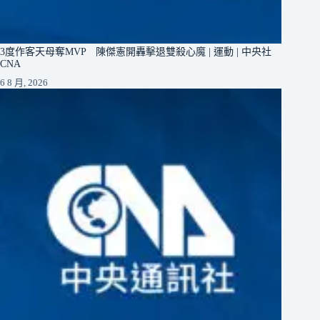
3度作客天母奪MVP 陳傑憲開轟擊退雙殺心魔 | 運動 | 中央社
CNA
6 8 月, 2026