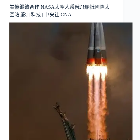
美俄繼續合作 NASA太空人乘俄飛船抵國際太
空站[影] | 科技 | 中央社 CNA