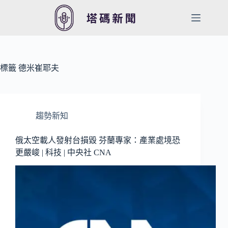
跳
至
主
要
內
容
標籤
德米崔耶夫
趨勢新知
俄太空載人發射台損毀 芬蘭專家：產業處境恐
更嚴峻 | 科技 | 中央社 CNA