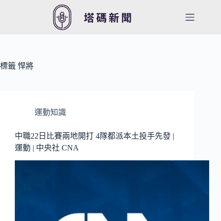
跳
至
主
要
內
容
標籤
悍將
運動知識
中職22日比賽兩地開打 4隊都派本土投手先發 |
運動 | 中央社 CNA