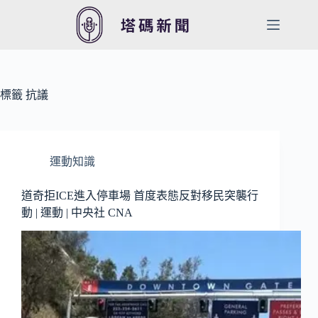
跳
至
主
要
內
容
標籤
抗議
運動知識
道奇拒ICE進入停車場 首度表態反對移民突襲行
動 | 運動 | 中央社 CNA