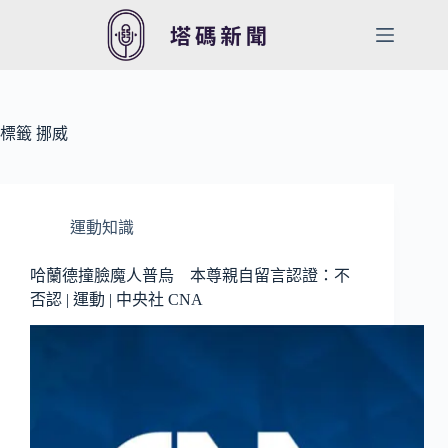
跳
至
主
要
內
容
標籤
挪威
運動知識
哈蘭德撞臉魔人普烏 本尊親自留言認證：不
否認 | 運動 | 中央社 CNA