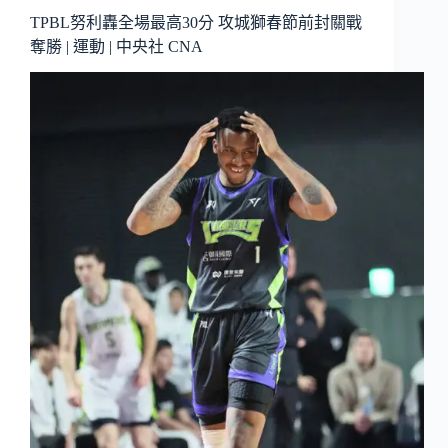
TPBL努利轟全場最高30分 攻城獅春節前封關戰
奪勝 | 運動 | 中央社 CNA