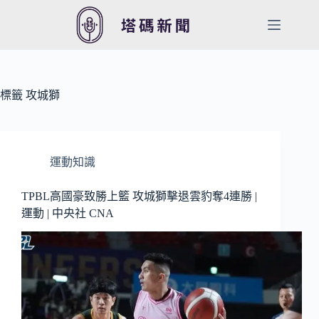
跳
至
主
要
內
容
標籤
攻城獅
運動知識
TPBL高國豪致勝上籃 攻城獅擊退雲豹奪4連勝 |
運動 | 中央社 CNA