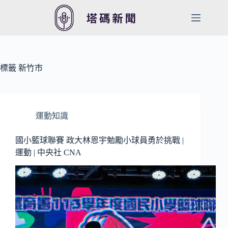
跳
至
主
要
內
容
標籤
新竹市
運動知識
國小籃球聯賽 政大林恩宇勉勵小球員勇於挑戰 |
運動 | 中央社 CNA