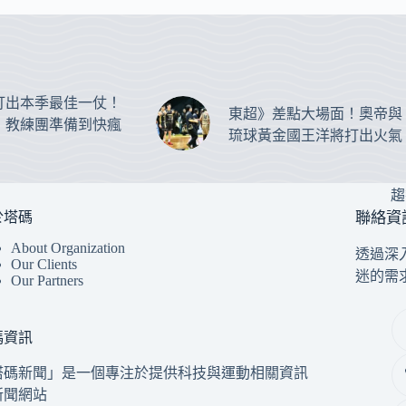
打出本季最佳一仗！
東超》差點大場面！奧帝與
：教練團準備到快瘋
琉球黃金國王洋將打出火氣
趨
於塔碼
聯絡資
About Organization
透過深
Our Clients
迷的需
Our Partners
碼資訊
塔碼新聞」是一個專注於提供科技與運動相關資訊
新聞網站