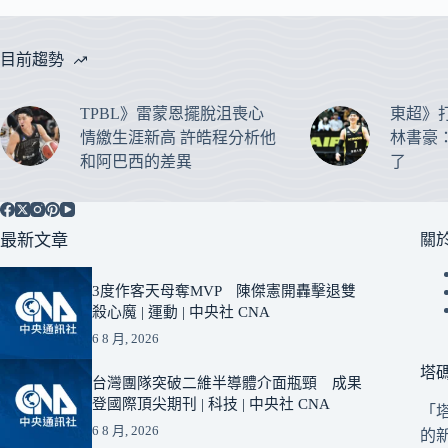
目前趨勢
TPBL》雷蒙恩擺脫沮喪心
東超》
情繳生涯新高 許皓程分析他
林書豪
和阿巴西的差異
了
最新文章
關
3度作客天母奪MVP 陳傑憲開轟擊退雙
殺心魔 | 運動 | 中央社 CNA
6 8 月, 2026
塔
台灣團隊突破二維半導體介面瓶頸 成果
登國際頂尖期刊 | 科技 | 中央社 CNA
「
6 8 月, 2026
的