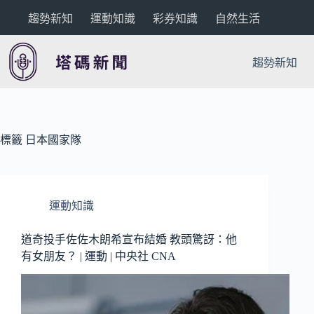
跳
趨勢新知
運動知識
彩券知識
自然生活
至
主
要
趨勢新知
內
容
標籤
日本國家隊
運動知識
道奇投手佐佐木朗希宣布結婚 教頭驚訝：他
有女朋友？ | 運動 | 中央社 CNA