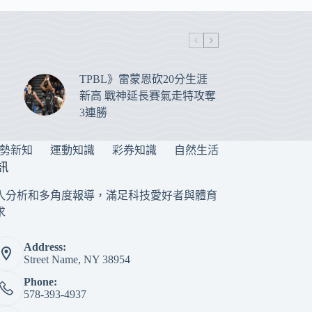
TPBL》雷蒙恩砍20分生涯
新高 戰神延長賽氣走特攻奪
3連勝
勢新知
運動知識
彩券知識
自然生活
訊
入分析和多角度報導，滿足科技愛好者與體育
求
Address:
Street Name, NY 38954
Phone:
578-393-4937