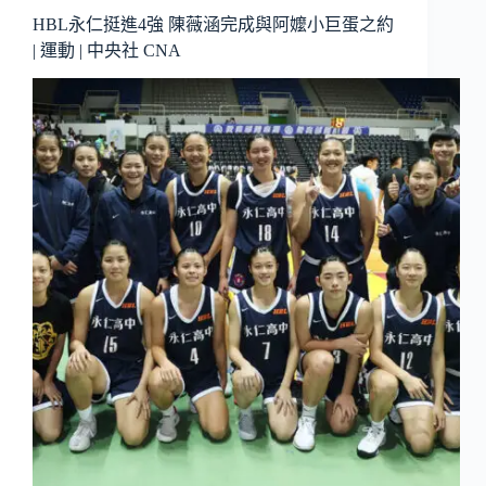
HBL永仁挺進4強 陳薇涵完成與阿嬤小巨蛋之約
| 運動 | 中央社 CNA