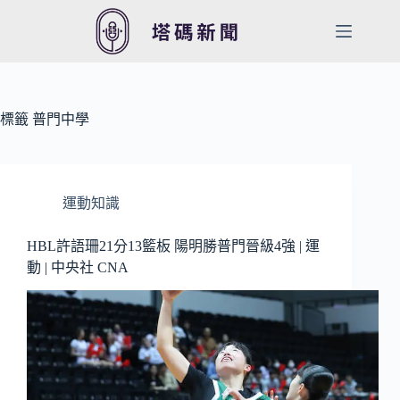
跳
至
主
要
內
容
標籤
普門中學
運動知識
HBL許語珊21分13籃板 陽明勝普門晉級4強 | 運
動 | 中央社 CNA