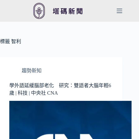
跳
至
主
要
內
容
標籤
智利
趨勢新知
學外語延緩腦部老化 研究：雙語者大腦年輕6
歲 | 科技 | 中央社 CNA