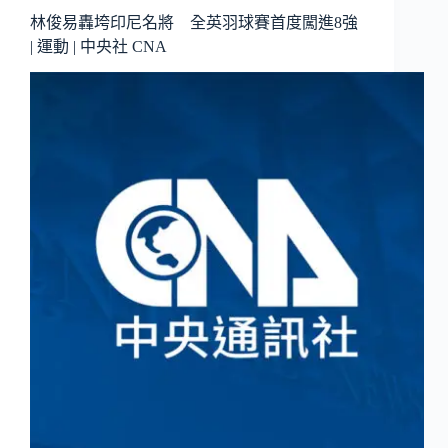
林俊易轟垮印尼名將 全英羽球賽首度闖進8強
| 運動 | 中央社 CNA