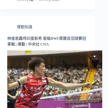
運動知識
林俊易轟垮印度新秀 晉級BWF奧爾良羽球賽冠
軍戰 | 運動 | 中央社 CNA