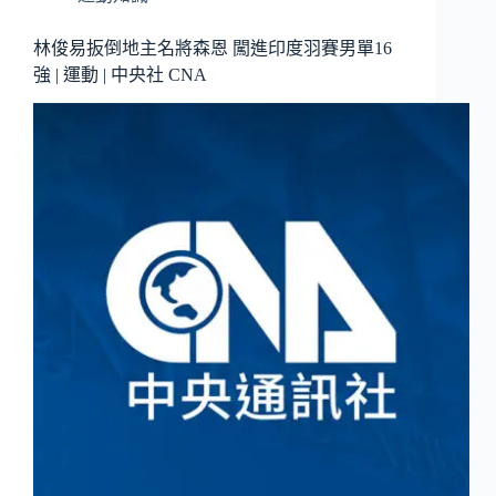
林俊易扳倒地主名將森恩 闖進印度羽賽男單16
強 | 運動 | 中央社 CNA