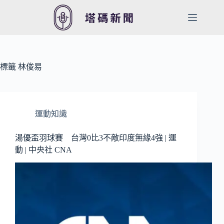
跳
至
主
要
內
容
標籤
林俊易
運動知識
湯優盃羽球賽 台灣0比3不敵印度無緣4強 | 運
動 | 中央社 CNA