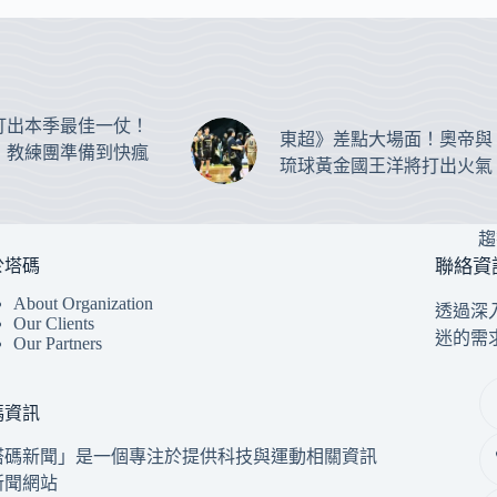
打出本季最佳一仗！
東超》差點大場面！奧帝與
：教練團準備到快瘋
琉球黃金國王洋將打出火氣
趨
於塔碼
聯絡資
About Organization
透過深
Our Clients
迷的需
Our Partners
碼資訊
塔碼新聞」是一個專注於提供科技與運動相關資訊
新聞網站