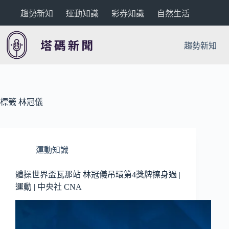
跳
趨勢新知
運動知識
彩券知識
自然生活
至
主
要
趨勢新知
內
容
標籤
林冠儀
運動知識
體操世界盃瓦那站 林冠儀吊環第4獎牌擦身過 |
運動 | 中央社 CNA