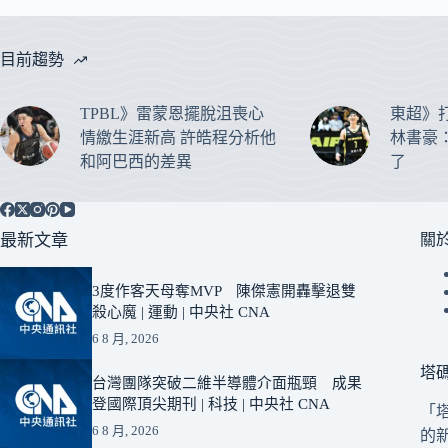
目前趨勢
TPBL》雷蒙恩擺脫沮喪心
東超》
情繳生涯新高 許皓程分析他
林書豪
和阿巴西的差異
了
最新文章
關
3度作客天母奪MVP 陳傑憲開轟擊退雙
殺心魔 | 運動 | 中央社 CNA
6 8 月, 2026
塔
台灣團隊突破二維半導體介面瓶頸 成果
登國際頂尖期刊 | 科技 | 中央社 CNA
「
6 8 月, 2026
的