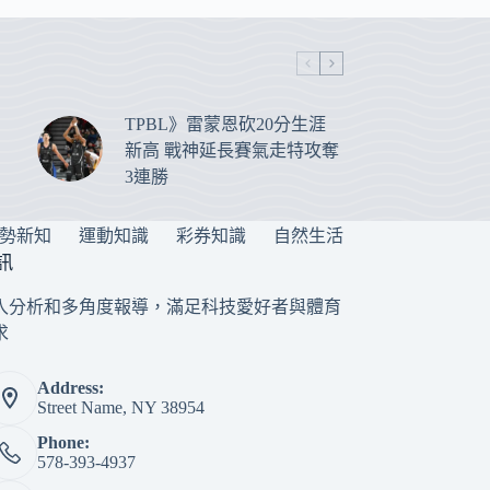
TPBL》雷蒙恩砍20分生涯
新高 戰神延長賽氣走特攻奪
3連勝
勢新知
運動知識
彩券知識
自然生活
訊
入分析和多角度報導，滿足科技愛好者與體育
求
Address:
Street Name, NY 38954
Phone:
578-393-4937